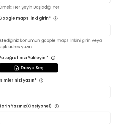
Örnek: Her Şeyin Başladığı Yer
Google maps linki girin
*
İstediğiniz konumun goople maps linkini girin veya
açık adres yazın
Fotoğrafınızı Yükleyin
*
Dosya Seç
İsimlerinizi yazın
*
Tarih Yazınız(Opsiyonel)