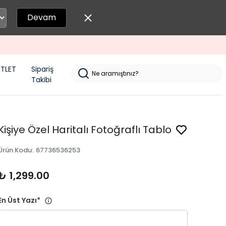
Devam
TLET
Sipariş
Takibi
Kişiye Özel Haritalı Fotoğraflı Tablo
Ürün Kodu
:
67736536253
₺ 1,299.00
En Üst Yazı
*