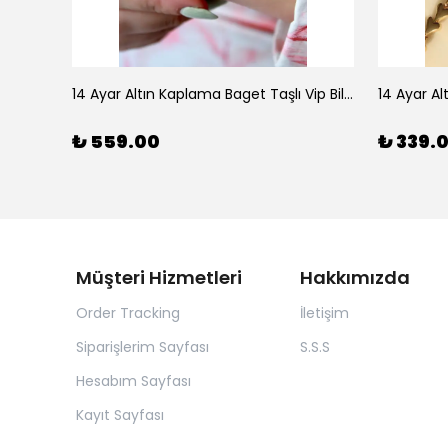
925 Ayar Gümüş Doğal Firuze Taşlı Ayarlanabilir Yüzük
14 Ayar Altın Kaplama Baget Taşlı Vip Bileklik
14 Ayar Al
₺ 559.00
₺ 339.
Müşteri Hizmetleri
Hakkımızda
Order Tracking
İletişim
Siparişlerim Sayfası
S.S.S
Hesabım Sayfası
Kayıt Sayfası