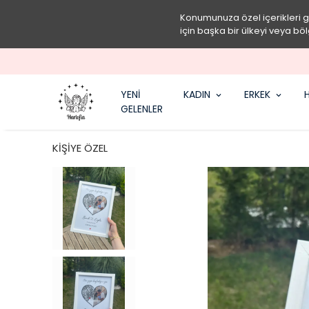
Konumunuza özel içerikleri 
için başka bir ülkeyi veya böl
YENİ
KADIN
ERKEK
H
GELENLER
KİŞİYE ÖZEL