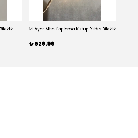
ileklik
14 Ayar Altın Kaplama Kutup Yıldızı Bileklik
₺ 629.99
₺ 59