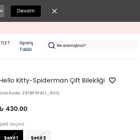
Devam
TLET
Sipariş
Takibi
Hello Kitty-Spiderman Çift Bilekliği
Ürün Kodu
:
Z97BP3Y41J_51112
₺ 430.00
Şekil Seçiniz
Şekil 1
Şekil 2