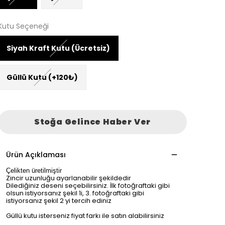
Kutu Seçeneği
Siyah Kraft Kutu (Ücretsiz)
Güllü Kutu (+120₺)
Stoğa Gelince Haber Ver
Ürün Açıklaması
Çelikten üretilmiştir
Zincir uzunluğu ayarlanabilir şekildedir
Dilediğiniz deseni seçebilirsiniz. İlk fotoğraftaki gibi
olsun istiyorsanız şekil 1i, 3. fotoğraftaki gibi
istiyorsanız şekil 2 yi tercih ediniz
Güllü kutu isterseniz fiyat farkı ile satın alabilirsiniz