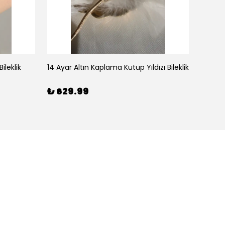
ileklik
14 Ayar Altın Kaplama Kutup Yıldızı Bileklik
₺ 629.99
₺ 59