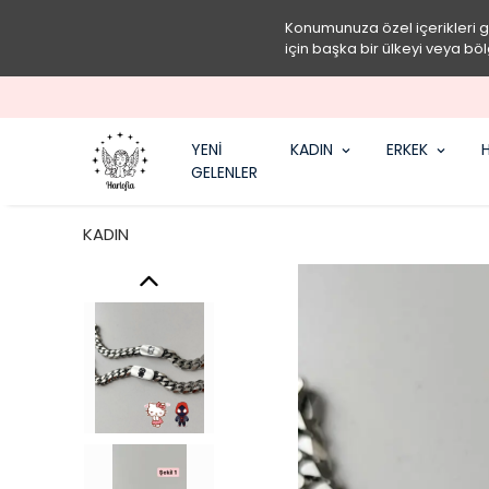
Konumunuza özel içerikleri 
için başka bir ülkeyi veya böl
YENİ
KADIN
ERKEK
H
GELENLER
KADIN