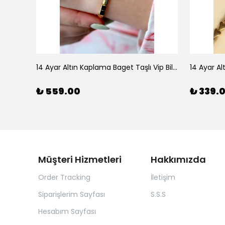
925 Ayar Gümüş Doğal Firuze Taşlı Ayarlanabilir Yüzük
14 Ayar Altın Kaplama Baget Taşlı Vip Bileklik
14 Ayar Al
₺ 559.00
₺ 339.
Müşteri Hizmetleri
Hakkımızda
Order Tracking
İletişim
Siparişlerim Sayfası
S.S.S
Hesabım Sayfası