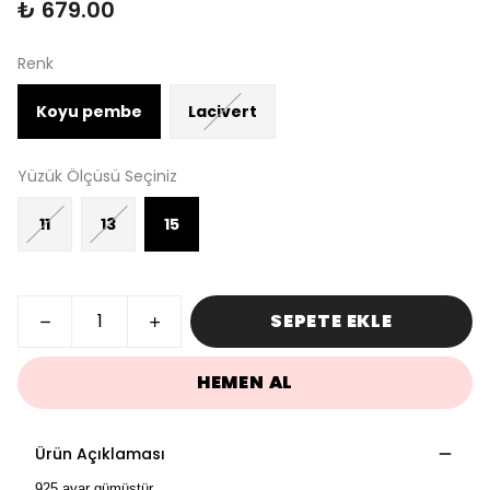
₺ 679.00
Renk
Koyu pembe
Lacivert
Yüzük Ölçüsü Seçiniz
11
13
15
SEPETE EKLE
HEMEN AL
Ürün Açıklaması
925 ayar gümüştür