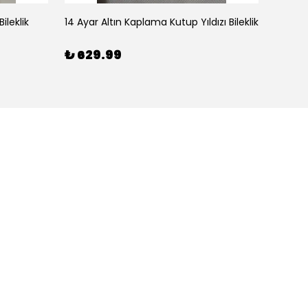
ileklik
14 Ayar Altın Kaplama Kutup Yıldızı Bileklik
₺ 629.99
₺ 59