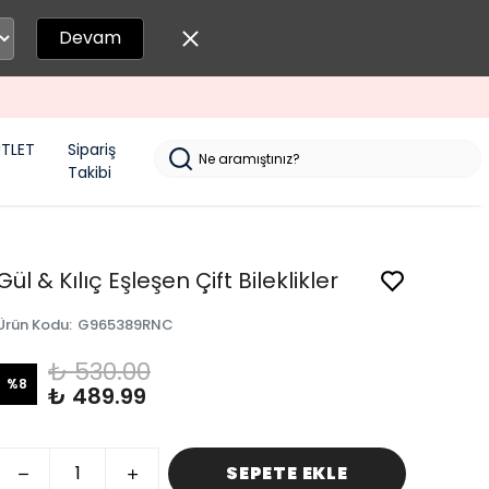
Devam
TLET
Sipariş
Takibi
Gül & Kılıç Eşleşen Çift Bileklikler
Ürün Kodu
:
G965389RNC
₺ 530.00
%
8
₺ 489.99
SEPETE EKLE