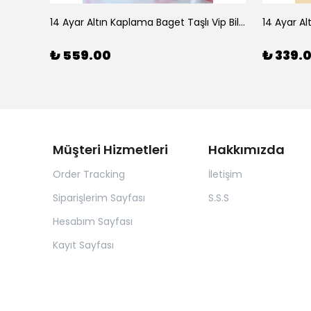
925 Ayar Gümüş Doğal Firuze Taşlı Ayarlanabilir Yüzük
14 Ayar Altın Kaplama Baget Taşlı Vip Bileklik
14 Ayar Al
₺ 559.00
₺ 339.
Müşteri Hizmetleri
Hakkımızda
Order Tracking
İletişim
Siparişlerim Sayfası
S.S.S
Hesabım Sayfası
Kayıt Sayfası