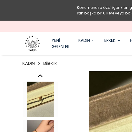
Konumunuza özel içerikleri 
için başka bir ülkeyi veya böl
YENİ
KADIN
ERKEK
H
GELENLER
KADIN
Bileklik