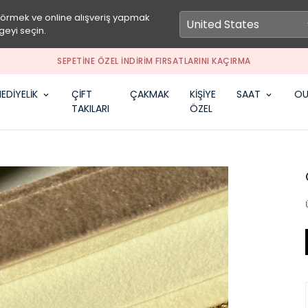
görmek ve online alışveriş yapmak
geyi seçin.
SEPETİNE ÖZEL İNDİRİM FIRSATLARINI KAÇIRMA
EDİYELİK
ÇİFT
ÇAKMAK
KİŞİYE
SAAT
OU
TAKILARI
ÖZEL