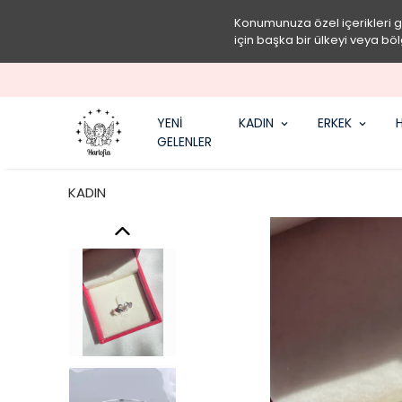
Konumunuza özel içerikleri 
için başka bir ülkeyi veya böl
YENİ
KADIN
ERKEK
H
GELENLER
KADIN