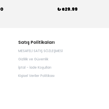
00
₺ 629.99
Satış Politikaları
MESAFELİ SATIŞ SÖZLEŞMESİ
Gizlilik ve Güvenlik
İptal - İade Koşulları
Kişisel Veriler Politikası