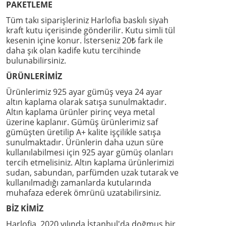
PAKETLEME
Tüm takı siparişleriniz Harlofia baskılı siyah
kraft kutu içerisinde gönderilir. Kutu simli tül
kesenin içine konur. İsterseniz 20₺ fark ile
daha şık olan kadife kutu tercihinde
bulunabilirsiniz.
ÜRÜNLERİMİZ
Ürünlerimiz 925 ayar gümüş veya 24 ayar
altın kaplama olarak satışa sunulmaktadır.
Altın kaplama ürünler pirinç veya metal
üzerine kaplanır. Gümüş ürünlerimiz saf
gümüşten üretilip A+ kalite işçilikle satışa
sunulmaktadır. Ürünlerin daha uzun süre
kullanılabilmesi için 925 ayar gümüş olanları
tercih etmelisiniz. Altın kaplama ürünlerimizi
sudan, sabundan, parfümden uzak tutarak ve
kullanılmadığı zamanlarda kutularında
muhafaza ederek ömrünü uzatabilirsiniz.
BİZ KİMİZ
Harlofia, 2020 yılında İstanbul'da doğmuş bir