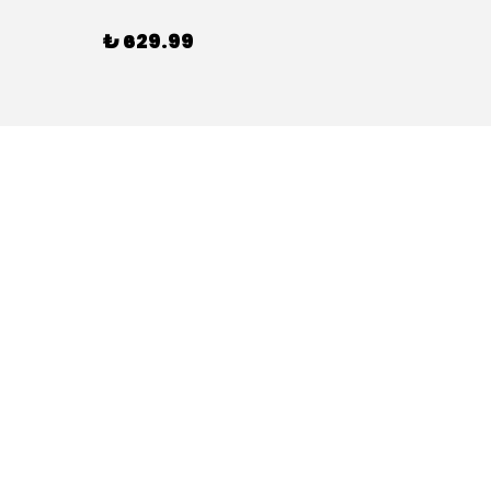
₺ 629.99
₺ 59