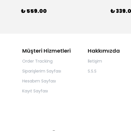
₺ 559.00
₺ 339.
Müşteri Hizmetleri
Hakkımızda
Order Tracking
İletişim
Siparişlerim Sayfası
S.S.S
Hesabım Sayfası
Kayıt Sayfası