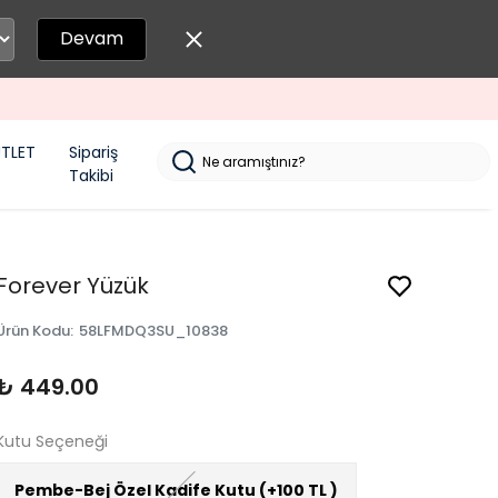
Devam
TLET
Sipariş
Takibi
Forever Yüzük
Ürün Kodu
:
58LFMDQ3SU_10838
₺ 449.00
Kutu Seçeneği
Pembe-Bej Özel Kadife Kutu (+100 TL )