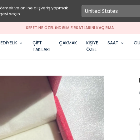
görmek ve online alışveriş yapmak
geyi seçin.
SEPETİNE ÖZEL İNDİRİM FIRSATLARINI KAÇIRMA
EDİYELİK
ÇİFT
ÇAKMAK
KİŞİYE
SAAT
OU
TAKILARI
ÖZEL