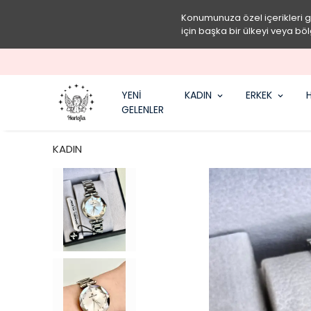
Konumunuza özel içerikleri 
için başka bir ülkeyi veya böl
YENİ
KADIN
ERKEK
H
GELENLER
KADIN