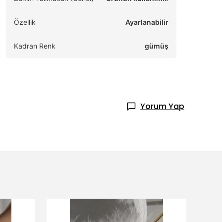
mrünü korumak içi
n ürüne özel bakım
Özellik
talimatlarını takip e
Ayarlanabilir
diniz.
Kadran Renk
gümüş
Yorum Yap