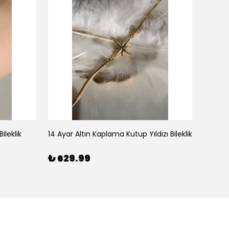
ileklik
14 Ayar Altın Kaplama Kutup Yıldızı Bileklik
₺ 629.99
₺ 59