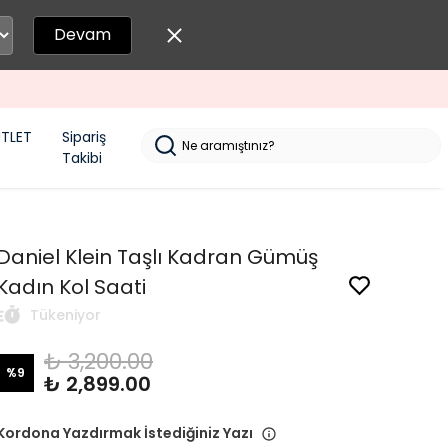
Devam
TLET
Sipariş
Takibi
Daniel Klein Taşlı Kadran Gümüş
Kadın Kol Saati
Tükeniyor
₺ 3,200.00
%
9
₺ 2,899.00
Kordona Yazdırmak İstediğiniz Yazı