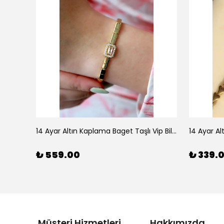
925 Ayar Gümüş Doğal Firuze Taşlı Ayarlanabilir Yüzük
14 Ayar Altın Kaplama Baget Taşlı Vip Bileklik
14 Ayar Al
₺ 559.00
₺ 339.
Müşteri Hizmetleri
Hakkımızda