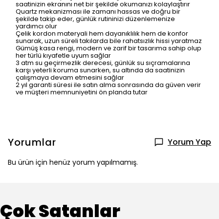
saatinizin ekranını net bir şekilde okumanızı kolaylaştırır
Quartz mekanizması ile zamanı hassas ve doğru bir
şekilde takip eder, günlük rutininizi düzenlemenize
yardımcı olur
Çelik kordon materyali hem dayanıklılık hem de konfor
sunarak, uzun süreli takılarda bile rahatsızlık hissi yaratmaz
Gümüş kasa rengi, modern ve zarif bir tasarıma sahip olup
her türlü kıyafetle uyum sağlar
3 atm su geçirmezlik derecesi, günlük su sıçramalarına
karşı yeterli koruma sunarken, su altında da saatinizin
çalışmaya devam etmesini sağlar
2 yıl garanti süresi ile satın alma sonrasında da güven verir
ve müşteri memnuniyetini ön planda tutar
Yorumlar
Yorum Yap
Bu ürün için henüz yorum yapılmamış.
Çok Satanlar