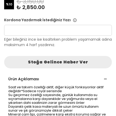
₺ 3,150.00
%
10
₺ 2,850.00
Kordona Yazdırmak İstediğiniz Yazı
Eğer bileğiniz ince ise kısaltırken problem yaşamamak adına
maksimum 4 harf yazdırınız.
Stoğa Gelince Haber Ver
Ürün Açıklaması
Saat ve takvim özelliği aktif, diğer küçük fonksiyonlar aktif
değildir*Sadece royal serisinde
Su geçirmez özelliği sayesinde, günlük kullanımda su
sıçramalarına karşı dayanıklıdır ve yağmurda veya el
yıkarken dahi saatinizin zarar görmesini önler
Dayanıklı çelik kasa materyali ile uzun ömürlü kullanım
sunar ve şık görünümüyle dikkat çeker
Mineral cam tipi, çizilmelere karşı ekstra koruma sağlar ve