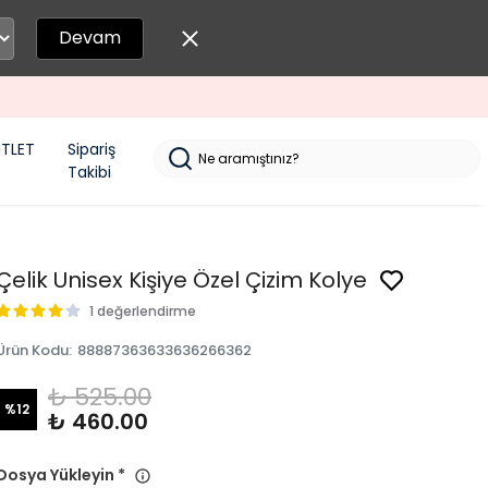
Devam
TLET
Sipariş
Takibi
Çelik Unisex Kişiye Özel Çizim Kolye
1 değerlendirme
Ürün Kodu
:
88887363633636266362
₺ 525.00
%
12
₺ 460.00
Dosya Yükleyin
*