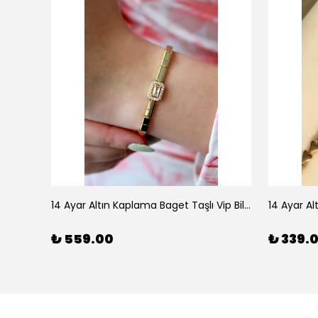
925 Ayar Gümüş Doğal Firuze Taşlı Ayarlanabilir Yüzük
14 Ayar Altın Kaplama Baget Taşlı Vip Bileklik
14 Ayar Al
₺ 559.00
₺ 339.