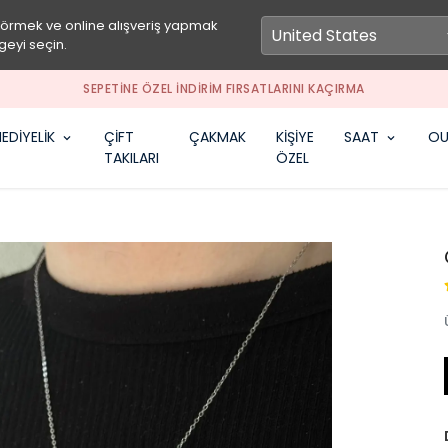
görmek ve online alışveriş yapmak
geyi seçin.
SEPETİNE ÖZEL İNDİRİM FIRSATLARINI KAÇIRMA
EDİYELİK
ÇİFT
ÇAKMAK
KİŞİYE
SAAT
OU
TAKILARI
ÖZEL