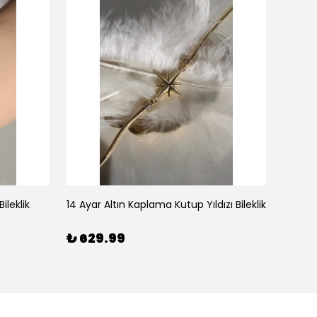
ileklik
14 Ayar Altın Kaplama Kutup Yıldızı Bileklik
₺ 629.99
₺ 59