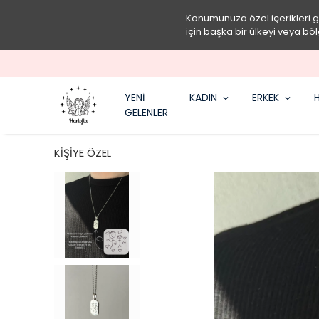
Konumunuza özel içerikleri 
için başka bir ülkeyi veya böl
YENİ
KADIN
ERKEK
H
GELENLER
KİŞİYE ÖZEL