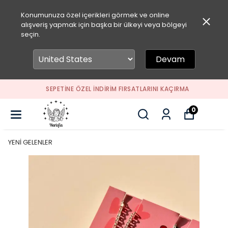
Konumunuza özel içerikleri görmek ve online
alışveriş yapmak için başka bir ülkeyi veya bölgeyi
seçin.
Devam
SEPETİNE ÖZEL İNDİRİM FIRSATLARINI KAÇIRMA
0
YENİ GELENLER