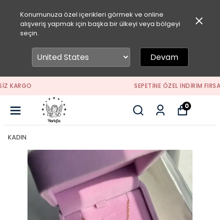
Konumunuza özel içerikleri görmek ve online
alışveriş yapmak için başka bir ülkeyi veya bölgeyi
seçin.
Devam
SEPETİNE ÖZEL İNDİRİM FIRSATLARINI KAÇIRMA
0
KADIN