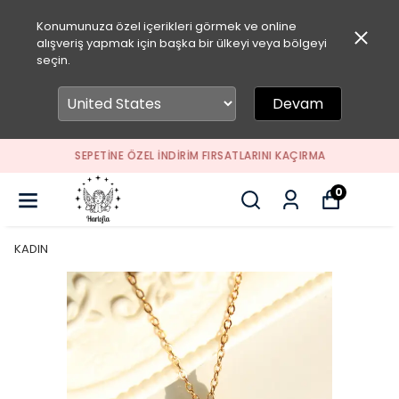
Konumunuza özel içerikleri görmek ve online
alışveriş yapmak için başka bir ülkeyi veya bölgeyi
seçin.
Devam
SEPETİNE ÖZEL İNDİRİM FIRSATLARINI KAÇIRMA
0
KADIN