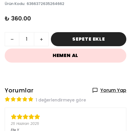
Ürün Kodu
:
6366372635264662
₺ 360.00
SEPETE EKLE
HEMEN AL
Yorumlar
Yorum Yap
1 değerlendirmeye göre
25 Haziran 2025
Efe
Y.