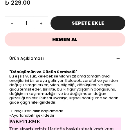
₺ 229.00
SEPETE EKLE
HEMEN AL
Ürün Açıklaması
"
Dönüşümün
ve
Gücün
Sembolü"
Bu
eşsiz
yüzük,
kelebek
ile
yılanın
zıt
ama
tamamlayıcı
enerjilerini
bir
araya
getiriyor.
Kelebek,
zarafet
ve
yeniden
doğuşu
simgelerken;
yılan,
bilgeliği,
dönüşümü
ve
içsel
gücü
temsil
eder.
Birlikte,
bu
iki
figür
yaşamın
döngüsünü,
değişimin
kaçınılmazlığını
ve
bu
değişimden
doğan
güzelliği
anlatır.
Ruhsal
uyanışa,
kişisel
dönüşüme
ve
derin
güce
çağrı
niteliğindedir.
-Pirinç üzeri altın kaplamadır.
-Ayarlanabilir şekildedir
PAKETLEME
Tüm siparişleriniz Harlofia baskılı siyah kraft kutu