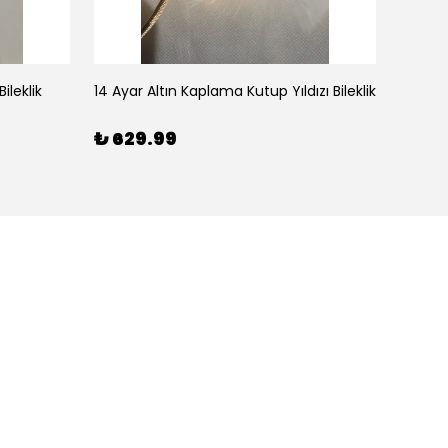
ileklik
14 Ayar Altın Kaplama Kutup Yıldızı Bileklik
₺ 629.99
₺ 59