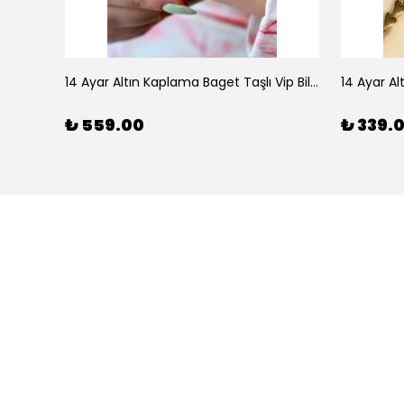
925 Ayar Gümüş Doğal Firuze Taşlı Ayarlanabilir Yüzük
14 Ayar Altın Kaplama Baget Taşlı Vip Bileklik
14 Ayar Al
₺ 559.00
₺ 339.