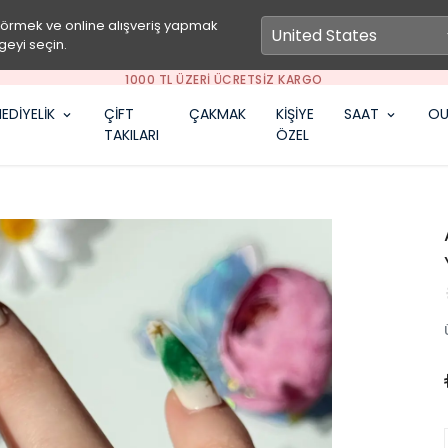
görmek ve online alışveriş yapmak
geyi seçin.
SEPETİNE ÖZEL İNDİRİM FIRSATLARINI KAÇIRMA
EDİYELİK
ÇİFT
ÇAKMAK
KİŞİYE
SAAT
OU
TAKILARI
ÖZEL