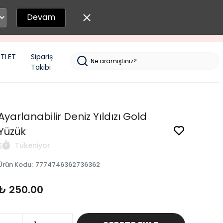
Devam
TLET
Sipariş
Takibi
Ayarlanabilir Deniz Yıldızı Gold
Yüzük
Tükeniyor
Ürün Kodu
:
7774746362736362
₺ 250.00