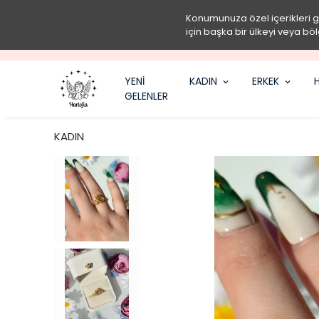
Konumunuza özel içerikleri 
için başka bir ülkeyi veya böl
YENİ
KADIN
ERKEK
H
GELENLER
KADIN