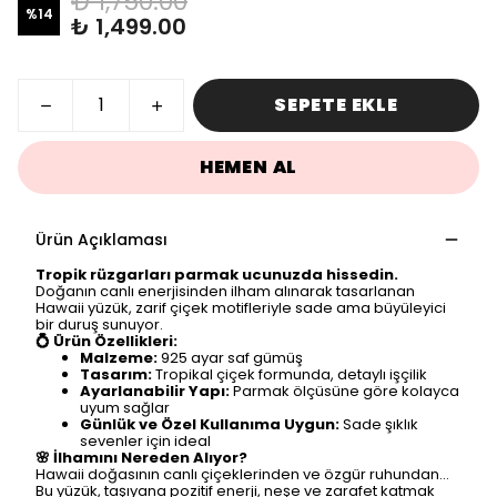
₺ 1,750.00
%
14
₺ 1,499.00
SEPETE EKLE
HEMEN AL
Ürün Açıklaması
Tropik rüzgarları parmak ucunuzda hissedin.
Doğanın canlı enerjisinden ilham alınarak tasarlanan
Hawaii yüzük, zarif çiçek motifleriyle sade ama büyüleyici
bir duruş sunuyor.
💍 Ürün Özellikleri:
Malzeme:
925 ayar saf gümüş
Tasarım:
Tropikal çiçek formunda, detaylı işçilik
Ayarlanabilir Yapı:
Parmak ölçüsüne göre kolayca
uyum sağlar
Günlük ve Özel Kullanıma Uygun:
Sade şıklık
sevenler için ideal
🌸 İlhamını Nereden Alıyor?
Hawaii doğasının canlı çiçeklerinden ve özgür ruhundan…
Bu yüzük, taşıyana pozitif enerji, neşe ve zarafet katmak