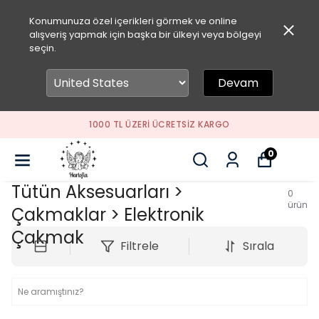
Konumunuza özel içerikleri görmek ve online
alışveriş yapmak için başka bir ülkeyi veya bölgeyi
seçin.
Devam
1000 TL ÜZERI ÜCRETSIZ KARGO
0
Hobi & Eğlence > Tütün &
Tütün Aksesuarları >
0
ürün
Çakmaklar > Elektronik
Çakmak
Filtrele
Sırala