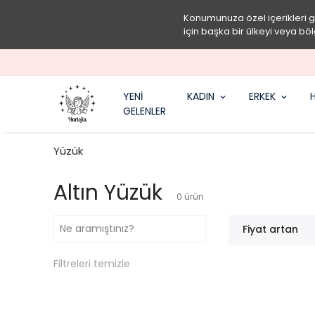
Konumunuza özel içerikleri 
için başka bir ülkeyi veya böl
YENİ
KADIN
ERKEK
H
GELENLER
Yüzük
Altın Yüzük
0
ürün
Fiyat artan
Filtreleri temizle