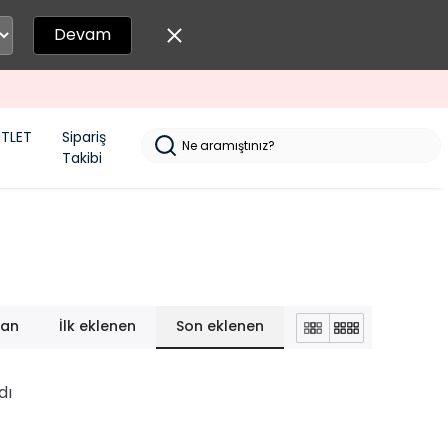
Devam
TLET
Sipariş
Takibi
lan
İlk eklenen
Son eklenen
dı