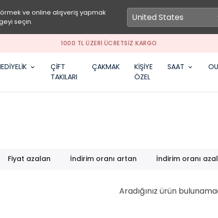
görmek ve online alışveriş yapmak
geyi seçin.
SEPETİNE ÖZEL İNDİRİM FIRSATLARINI KAÇIRMA
EDİYELİK
ÇİFT
ÇAKMAK
KİŞİYE
SAAT
OU
TAKILARI
ÖZEL
Fiyat azalan
İndirim oranı artan
İndirim oranı aza
Aradığınız ürün bulunama