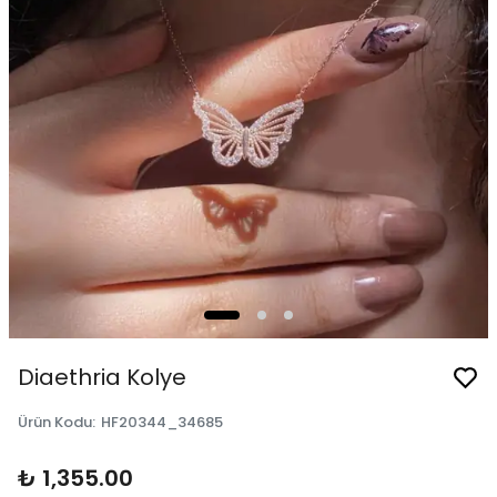
Diaethria Kolye
Ürün Kodu
:
HF20344_34685
₺ 1,355.00